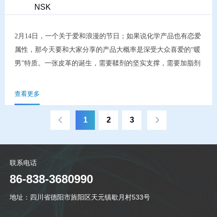
NSK
2月14日，一个关于爱和浪漫的节日；如果说化学产品也有恋爱
属性，那今天要和大家分享的产品大概率是深受大众喜爱的“暖
男”特质。一张皮革的诞生，需要鞣剂的坚实支撑，需要加脂剂
的润滑呵护，需要染料的缤纷着色；还需要各种各样的目的功
能性产品的助力，从而获得期望的风格与性能。而要保证产品
查看更多
能够在制革过程中达到最佳助力效果的前提之一，则是蓝湿皮
在合适的pH值和合适的渗透可能性下应用。中和工序就是为所
1
2
3
有这些产品能够均匀深入的渗透到皮革里面做好准备的重要步
骤。制革工序中不同的工序需要不同的重点，对于中和来说，
柔和的缓冲性，深入、均匀的渗透和对蓝湿皮强阳电荷的蒙囿
联系电话
尤其重要。经过德赛尔团队的深入研发探索，全新推出了：高
86-838-3680990
缓冲性能中和丹宁  DESOATEN NSK优秀的缓冲性能和渗透性
地址：四川省德阳市旌阳区天元镇歇月村533号
能通过改变蓝湿皮等电点，促进化料深入渗透...