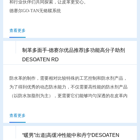
和行业伙伴们共同探索，让皮革更安心。

德赛尔GO-TAN无铬鞣系统

作为一个旨在解决铬鞣革的局限性和环境问题的绿色有机鞣制
系统应运而生：
查看更多
制革多面手-德赛尔优品推荐|多功能高分子助剂
DESOATEN RD
防水革的制作，需要相对比较特殊的工艺控制和防水剂产品，
为了得到优秀的动态防水能力，不仅需要高性能的防水剂产品
（以防水加脂剂为主），更需要它们能够均匀深透的在皮革内
分布。

所以能提高鞣剂尤其是防水剂的渗透与分散的助剂就非常必
查看更多
要，但是常规的分散丹宁和表面活性产品对于防水革又是大
忌，使用不当会导致防水性能无法达到要求。

“暖男”出道|高缓冲性能中和丹宁DESOATEN