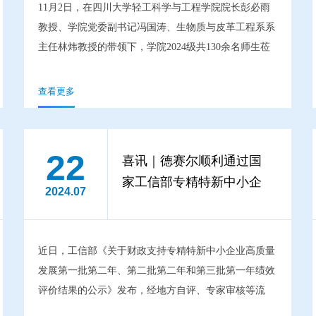
11月2日，在四川大学轻工科学与工程学院院长彭必雨
教授、学院党委副书记冯国涛、生物质与皮革工程系系
主任林炜教授的带领下，学院2024级共130余名师生莅
临德赛尔，开展2024级认知实习活动。
查看更多
22
喜讯｜德赛尔顺利通过国
家工信部专精特新中小企
2024.07
业高质量发展绩效评价、
上榜财政继续支持专精特
新“小巨人”企业名单
近日，工信部《关于财政支持专精特新中小企业高质量
发展第一批第二年、第二批第二年和第三批第一年绩效
评价结果的公示》发布，经地方自评、专家审核等流
程，形成建议继续支持的专精特新“小巨人”企业名单。
