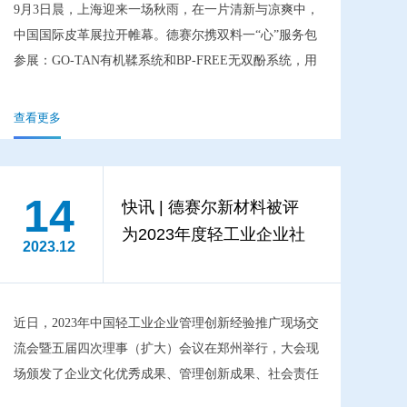
9月3日晨，上海迎来一场秋雨，在一片清新与凉爽中，
中国国际皮革展拉开帷幕。德赛尔携双料一“心”服务包
参展：GO-TAN有机鞣系统和BP-FREE无双酚系统，用
材料链接美好生活，护航皮革“安心”之旅。
查看更多
14
快讯 | 德赛尔新材料被评
为2023年度轻工业企业社
2023.12
会责任AAAA级企业
近日，2023年中国轻工业企业管理创新经验推广现场交
流会暨五届四次理事（扩大）会议在郑州举行，大会现
场颁发了企业文化优秀成果、管理创新成果、社会责任
优秀案例等奖项。四川德赛尔新材料科技有限公司被评